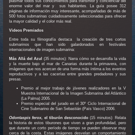
plasmar todos sus conocimientos para transmitir y concienciar del
enorme valor del mar y sus habitantes. La guía posee 312
páginas de información muy interesante, acompañadas de más de
500 fotos submarinas cuidadosamente seleccionadas para ofrecer
la mayor calidad y el color más real.
Videos Premiados
Entre toda su filmografía destaca la creación de tres cortos
submarinos que han sido galardonados en festivales
internacionales de imagen submarina:
Más Allá del Azul
(35 minutos): Narra cómo se desarrolla la vida
y la muerte bajo el mar de Canarias durante la primavera, con
imágenes que nos acercan de una forma más íntima a los eventos
reproductivos y a las cacerías entre grandes predadores y sus
presas.
Premio al mejor trabajo de jóvenes realizadores en la V
Muestra Internacional de la Imagen Submarina del Atlántico
(La Palma) 2005.
Premio especial del jurado en el 30º Ciclo Internacional de
Cine Submarino de San Sebastián (País Vasco) 2006.
Odontaspis ferox
, el tiburón desconocido
(15 minutos): Relata
la historia de estos tiburones que viven a gran profundidad, pero
que durante un corto período de tiempo se pueden observar muy
cerca de la costa. Estas imágenes desvelan un comportamiento