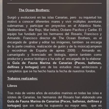
The Ocean Brothers:
Surgió y evolucionó en las islas Canarias, pero su inquietud los
motivó a conocer diferentes mares y vivir múltiples aventuras
submarinas y participar en proyectos en el Atlántico Norte,
Mediterráneo, Mar Rojo, Mar Indico, Océano Pacifico y Caribe. El
equipo fue fundado por los hermanos del Rosario, Francisco y
Armando. Francisco director de The Ocean Brothers, es el
encargado de grabar y editar las imágenes, tambien se encarga
de la parte creativa, realización de guión y de la música(campeon
y recordman de España de apnea 2009) . Armando es
camarógrafo y licenciado en biología, ejerce también como
productor y asesor biológico y ha sido el encargado de la elaborar
la
Guía de
Fauna Marina de Canarias (Peces, ballenas,
delfines y tortugas)
uno de los estudios mas ambiciosos y
completos que se ha hecho hasta la fecha de nuestros fondos.
Trabajos realizados:
Libros
Tras más de veinte años de estudios marinos en todas las islas e
islotes de Canarias, los hermanos del Rosario han elaborado una
Guía de
Fauna Marina de Canarias (Peces, ballenas, delfines y
tortugas)
que sin duda ha supuesto su mayor reto, que es